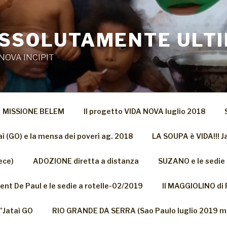
ASSOLUTAMENTE ULTI
NOVA INCIPIT
MISSIONE BELEM
Il progetto VIDA NOVA luglio 2018
aì (GO) e la mensa dei poveri ag. 2018
LA SOUPA è VIDA!!! J
ece)
ADOZIONE diretta a distanza
SUZANO e le sedie 
ent De Paul e le sedie a rotelle-02/2019
Il MAGGIOLINO di
”Jataì GO
RIO GRANDE DA SERRA (Sao Paulo luglio 2019 m