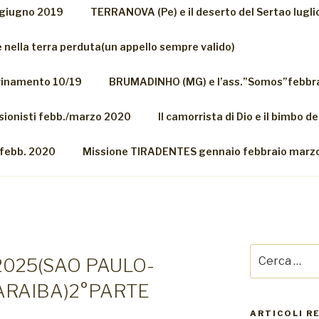
) giugno 2019
TERRANOVA (Pe) e il deserto del Sertao lugli
 nella terra perduta(un appello sempre valido)
adrinamento 10/19
BRUMADINHO (MG) e l’ass.”Somos”febbr
ssionisti febb./marzo 2020
Il camorrista di Dio e il bimbo d
-febb. 2020
Missione TIRADENTES gennaio febbraio marz
Cerca:
2025(SAO PAULO-
RAIBA)2°PARTE
ARTICOLI R