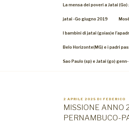
La mensa dei poveri a Jatai (Go
jataì -Go giugno 2019
Mosè
I bambini di jataì (goias)e l’ap
Belo Horizonte(MG) e i padri pa
Sao Paulo (sp) e Jataì (go) genn
PUBBLICATO
2 APRILE 2025
DI
FEDERICO
IL
MISSIONE ANNO 
PERNAMBUCO-PA