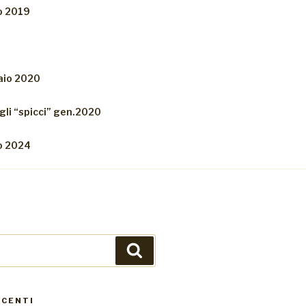
o 2019
aio 2020
egli “spicci” gen.2020
o 2024
Cerca
ECENTI