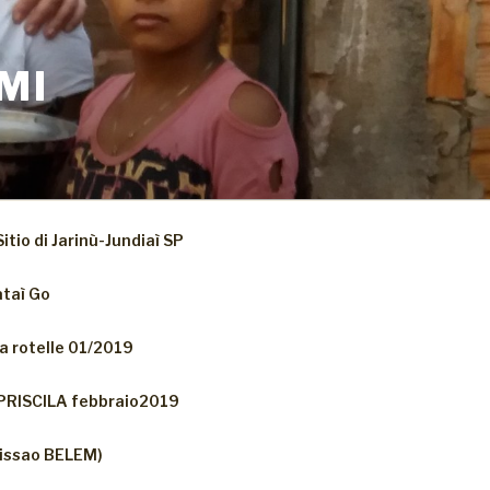
MI
Sitio di Jarinù-Jundiaì SP
ataì Go
a rotelle 01/2019
 PRISCILA febbraio2019
issao BELEM)